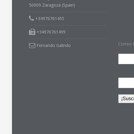
50009 Zaragoza (Spain)
+34976761455
+34976761499
Correo 
Fernando Galindo