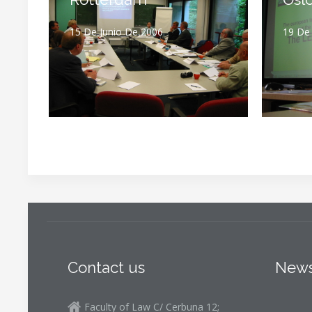
15 De Junio De 2006
19 De
Contact us
News
Faculty of Law C/ Cerbuna 12;