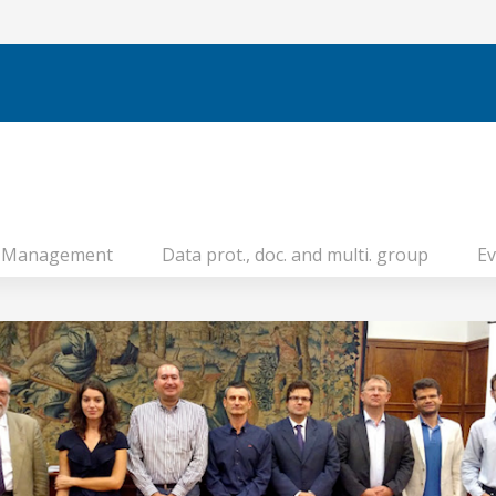
Management
Data prot., doc. and multi. group
Ev