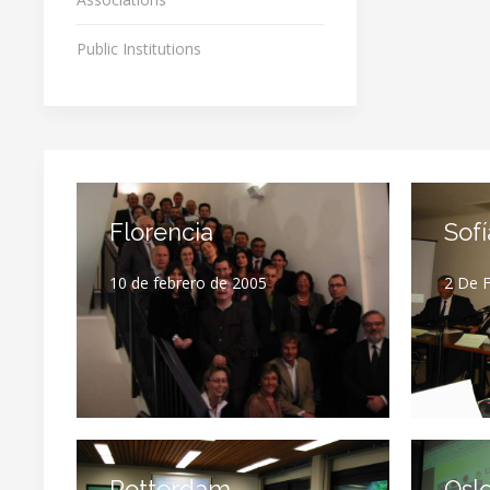
Public Institutions
Florencia
Sofí
10 de febrero de 2005
2 De 
Rotterdam
Osl