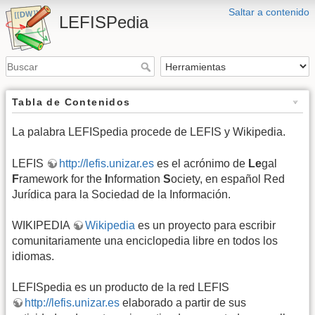
Saltar a contenido
LEFISPedia
Tabla de Contenidos
La palabra LEFISpedia procede de LEFIS y Wikipedia.
LEFIS
http://lefis.unizar.es
es el acrónimo de
Le
gal
F
ramework for the
I
nformation
S
ociety, en español Red
Jurídica para la Sociedad de la Información.
WIKIPEDIA
Wikipedia
es un proyecto para escribir
comunitariamente una enciclopedia libre en todos los
idiomas.
LEFISpedia es un producto de la red LEFIS
http://lefis.unizar.es
elaborado a partir de sus